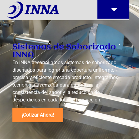
Sistemas de Saborizado
INNA
En INNA desarrollamos sistemas de saborizado
diseñados para lograr una cobertura uniforme,
precisa y eficiente en cada producto. Integramos
tecnología avanzada para garantizar la
consistencia del sabor y la reducción de
desperdicios en cada lote de producción.
¡Cotizar Ahora!