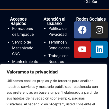
- 35 Sur
Accesos
Atención al
Redes Sociales
Rápidos
usuario
Formadores
Política de
de Empaque
Privacidad
Servicio de
Términos y
Mecanizado
Condiciones
CNC
Trabaje con
Mantenimiento
Nosotros
de
Solicitudes,
Valoramos tu privacidad
Maquinaria
Quejas y
INNA
Utilizamos cookies propias y de terceros para analizar
Reclamos
nuestros servicios y mostrarle publicidad relacionada con
Instalación
Contacto
sus preferencias en base a un perfil elaborado a partir de
de Líneas de
sus hábitos de navegación (por ejemplo, páginas
Producción
visitadas). Al hacer clic en "Aceptar", usted consiente el
Asesoría