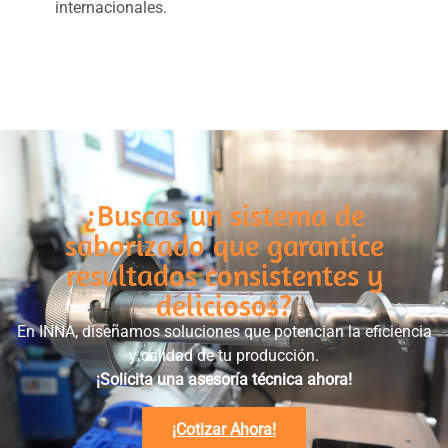
internacionales.
¿Buscas un sistema de
saborizado que garantice
resultados consistentes y
deliciosos?
En INNA, diseñamos soluciones que potencian la eficiencia
y calidad de tu producción.
¡Solicita una asesoría técnica ahora!
¡Cotizar Ahora!